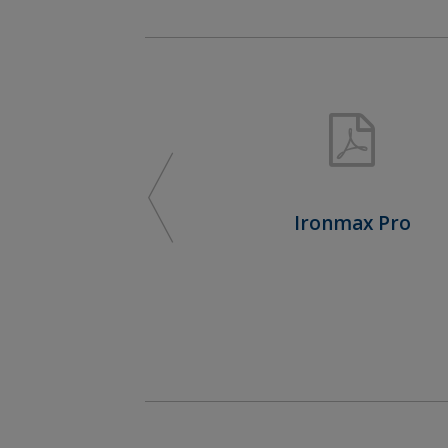
&
ZELENINA 2026
Ironmax Pro
6