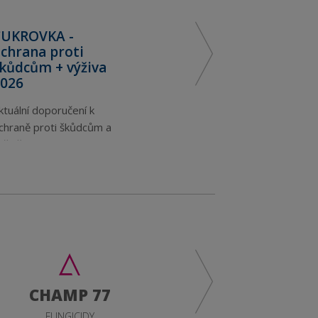
CUKROVKA -
CU
chrana proti
fun
kůdcům + výživa
+ v
026
20
ktuální doporučení k
Aktu
chraně proti škůdcům a
hou
ýživě cukrovky.
možn
balí
CHAMP 77
DIFLUMAX
FUNGICIDY
HERBICIDY