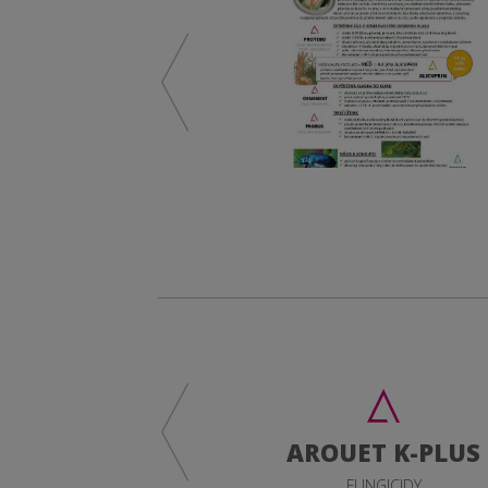
Hledáme posilu do
našeho obchodního
týmu!
Baví vás zemědělství a
práce s lidmi?
Hledáme kolegu nebo
kolegyni, kteří rozumí
rostlinné výrobě a chtějí být
partnery zemědělců při
rozhodování o výživě a
ochraně jejich porostů.
ACURIS
AROUET K-PLUS
HERBICIDY
FUNGICIDY