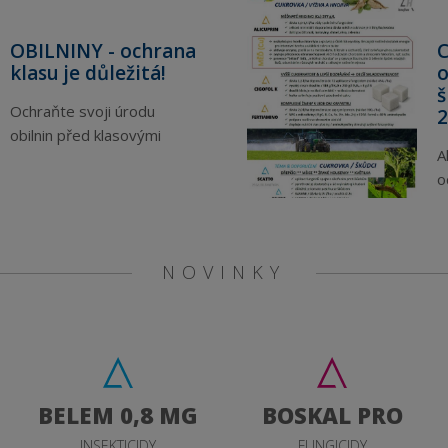
OBILNINY - ochrana
klasu je důležitá!
o
š
Ochraňte svoji úrodu
2
obilnin před klasovými
A
chorobami.
o
v
NOVINKY
BELEM 0,8 MG
BOSKAL PRO
INSEKTICIDY
FUNGICIDY