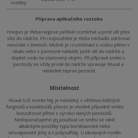
rostliny
Příprava aplikačního roztoku
Hnojivo je třeba nejprve pečlivě rozmíchat a poté vlít přes 
síto do nádrže. Při rozpouštění je třeba míchadlo udržovat 
neustále v činnosti. Možné je i rozmíchání s vodou přímo v 
obalu nebo v pomocné nádobě, poté vlít do nádrže a 
doplnit vodu na stanovený objem. Při přípravě směsí s 
pesticidy se vždy prvně do nádrže vpravuje Wuxal a 
následně teprve pesticid.
mísitelnost
Wuxal SUS Kombi Mg je mísitelný s většinou běžných 
fungicidů a insekticidů, přesto je vhodné případné směsi 
konzultovat přímo s výrobci daných pesticidů. 
Nedoporučujeme jej používat ve směsi se silně 
alkalickými postřiky typu bordeauxské nebo 
sírovápenaté jíchy a s polysulfidy. U okrasných rostlin 