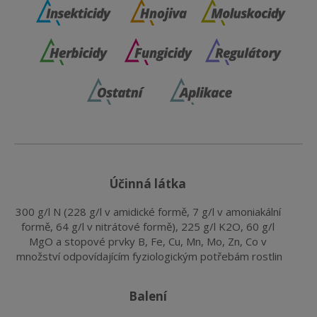
účinná látka
300 g/l N (228 g/l v amidické formě, 7 g/l v amoniakální 
formě, 64 g/l v nitrátové formě), 225 g/l K2O, 60 g/l 
MgO a stopové prvky B, Fe, Cu, Mn, Mo, Zn, Co v 
množství odpovídajícím fyziologickým potřebám rostlin
balení