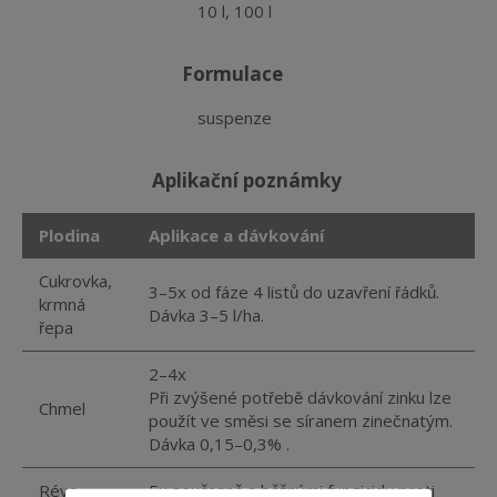
10 l, 100 l
formulace
suspenze
aplikační poznámky
Plodina
Aplikace a dávkování
Cukrovka,
3–5x od fáze 4 listů do uzavření řádků.
krmná
Dávka 3–5 l/ha.
řepa
2–4x
Při zvýšené potřebě dávkování zinku lze
Chmel
použít ve směsi se síranem zinečnatým.
Dávka 0,15–0,3% .
Réva
5x současně s běžnými fungicidy proti