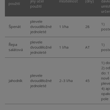
jiný účel
mísitelnost
(dny)
dávko
použití
použití
umíst
určen
plevele
1)
Špenát
dvouděložné
1 l/ha
28
post
jednoleté
plevele
Řepa
1)
dvouděložné
1 l/ha
AT
salátová
post
jednoleté
1) d
2) o
do: 
plevele
nově
Jahodník
dvouděložné
2–3 l/ha
45
pleve
jednoleté
4) ap
opako
pole