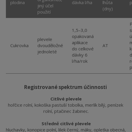
plodina
dávka l/ha
lhůta
jiný účel
(dny)
použití
P
1,5–3,0
s
opakovaná
ú
plevele
aplikace
Cukrovka
dvouděložné
AT
do celkové
k
jednoleté
dávky 6
d
l/ha/rok
r
p
registrované spektrum účinnosti
Citlivé plevele
hořčice rolní, kokoška pastuší tobolka, merlík bílý, penízek 
rolní, ptačinec žabinec.
Středně citlivé plevele
hluchavky, konopice polní, lilek černý, máky, opletka obecná, 