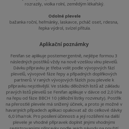
rozrazily, violka rolní, zemědým lékařský.
Odolné plevele
bažanka roční, heřmánky, laskavce, pcháč oset, rdesna, 
řepka výdrol, svízel přítula.
aplikační poznámky
Fenifan se aplikuje postemergentně, nejlépe formou 3 
následných postřiků vždy na nově vzešlou vlnu plevelů. 
Dávku přípravku je třeba volit podle vývojových fází 
plevelů, vývojové fáze řepy a případných doplňkových 
partnerů. V raných vývojových fázích jsou plevele k 
přípravku nejcitlivější. Ve stádiu děložních listů až základu 
pravých listů plevelů se Fenifan aplikuje v dávce od 2,0 l/ha 
na řepu od fáze BBCH 10 (děložní lístky rozvinuty). Postřik 
na přerostlé plevele má snížený účinek, a proto je možné v 
havarijních případech aplikaci opakovat až do celkové dávky 
6,0 l/ha/rok. Pro posílení účinnosti a její rozšíření na další 
plevele je vhodné přípravek doplnit jinými vhodnými 
registrovanými přípravky podle jejich návodu na použití.