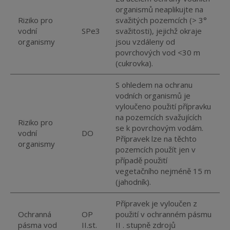
organismů neaplikujte na
Riziko pro
svažitých pozemcích (> 3°
vodní
SPe3
svažitosti), jejichž okraje
organismy
jsou vzdáleny od
povrchových vod <30 m
(cukrovka).
S ohledem na ochranu
vodních organismů je
vyloučeno použití přípravku
na pozemcích svažujících
Riziko pro
se k povrchovým vodám.
vodní
DO
Přípravek lze na těchto
organismy
pozemcích použít jen v
případě použití
vegetačního nejméně 15 m
(jahodník).
Přípravek je vyloučen z
Ochranná
OP
použití v ochranném pásmu
pásma vod
II.st.
II . stupně zdrojů