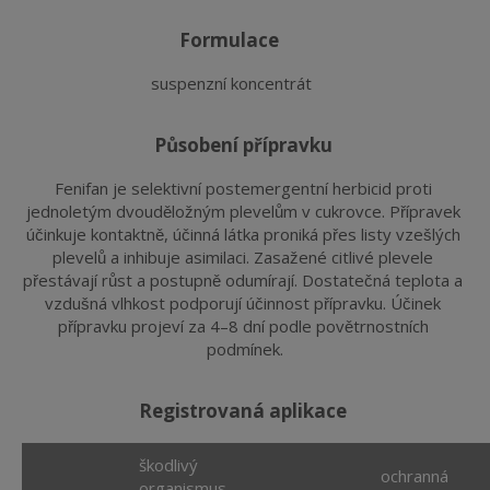
formulace
suspenzní koncentrát
působení přípravku
Fenifan je selektivní postemergentní herbicid proti 
jednoletým dvouděložným plevelům v cukrovce. Přípravek 
účinkuje kontaktně, účinná látka proniká přes listy vzešlých 
plevelů a inhibuje asimilaci. Zasažené citlivé plevele 
přestávají růst a postupně odumírají. Dostatečná teplota a 
vzdušná vlhkost podporují účinnost přípravku. Účinek 
přípravku projeví za 4–8 dní podle povětrnostních 
podmínek.
registrovaná aplikace
škodlivý
ochranná
organismus,