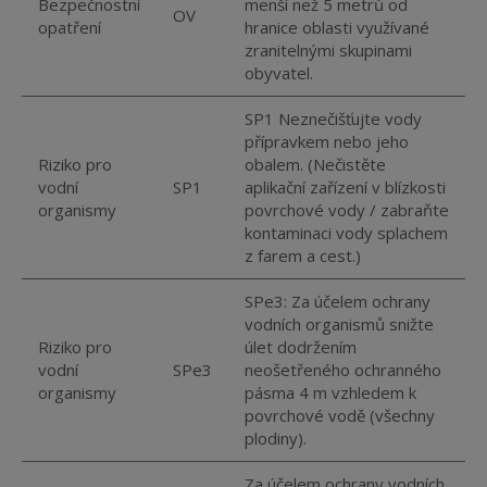
Bezpečnostní
menší než 5 metrů od
OV
opatření
hranice oblasti využívané
zranitelnými skupinami
obyvatel.
SP1 Neznečišťujte vody
přípravkem nebo jeho
Riziko pro
obalem. (Nečistěte
vodní
SP1
aplikační zařízení v blízkosti
organismy
povrchové vody / zabraňte
kontaminaci vody splachem
z farem a cest.)
SPe3: Za účelem ochrany
vodních organismů snižte
Riziko pro
úlet dodržením
vodní
SPe3
neošetřeného ochranného
organismy
pásma 4 m vzhledem k
povrchové vodě (všechny
plodiny).
Za účelem ochrany vodních