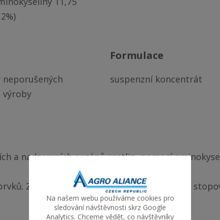
aminokyseliny 11,75 
0,2%)
formulace
 neporušených 
suspenzní koncentrát
a výroby
ích a nadzemních orgánů rostlin, pomocí aminokyseli
rvků. Zvyšuje výnosy doplněním základních a stopov
Na našem webu používáme cookies pro
sledování návštěvnosti skrz Google
Analytics. Chceme vědět, co návštěvníky