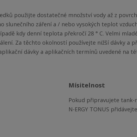
ledků použijte dostatečné množství vody až z povrch
o slunečního záření a / nebo vysokých teplot vzduch
padě kdy denní teplota překročí 28 ° C. Velmi mladé l
lení. Za těchto okolností používejte nižší dávky a p
aplikační dávky a aplikačních termínů uvedené na této
mísitelnost
Pokud připravujete tank-m
N-ERGY TONUS přidávejte 