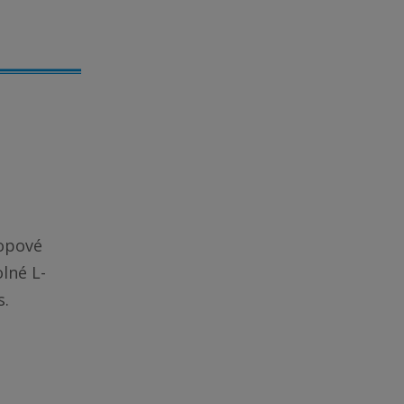
topové
olné L-
s.