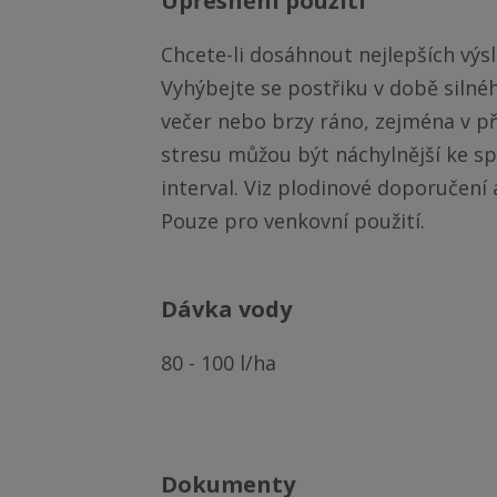
upřesnění použití
Chcete-li dosáhnout nejlepších výs
Vyhýbejte se postřiku v době silnéh
večer nebo brzy ráno, zejména v pří
stresu můžou být náchylnější ke spá
interval. Viz plodinové doporučení 
Pouze pro venkovní použití.
dávka vody
80 - 100 l/ha
Dokumenty