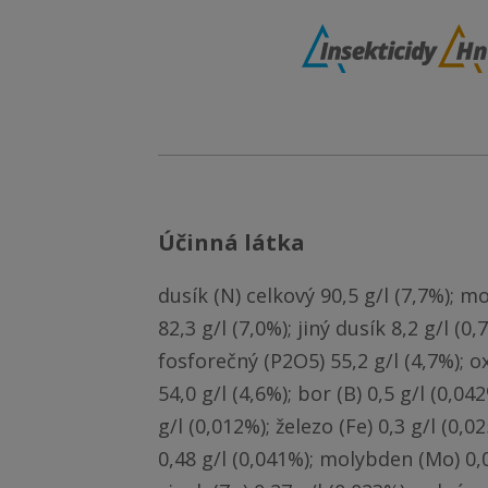
účinná látka
dusík (N) celkový 90,5 g/l (7,7%); m
82,3 g/l (7,0%); jiný dusík 8,2 g/l (0,7
fosforečný (P2O5) 55,2 g/l (4,7%); o
54,0 g/l (4,6%); bor (B) 0,5 g/l (0,04
g/l (0,012%); železo (Fe) 0,3 g/l (0,
0,48 g/l (0,041%); molybden (Mo) 0,05