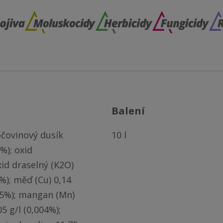
balení
očovinový dusík 
10 l
%); oxid 
xid draselný (K2O) 
2%); měď (Cu) 0,14 
025%); mangan (Mn) 
 g/l (0,004%); 