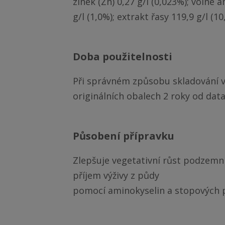
zinek (Zn) 0,27 g/l (0,023%); volné 
g/l (1,0%); extrakt řasy 119,9 g/l (1
doba použitelnosti
Při správném způsobu skladování v
originálních obalech 2 roky od dat
působení přípravku
Zlepšuje vegetativní růst podzemn
příjem výživy z půdy
pomocí aminokyselin a stopových p