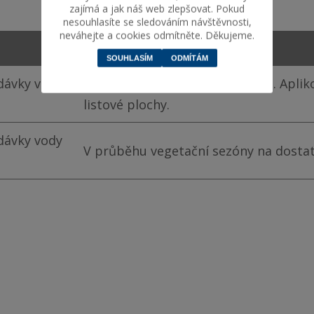
zajímá a jak náš web zlepšovat. Pokud
nesouhlasíte se sledováním návštěvnosti,
neváhejte a cookies odmítněte. Děkujeme.
poznámka
SOUHLASÍM
ODMÍTÁM
 dávky vody
Minimálně 1 aplikace za sezonu. Aplik
listové plochy.
 dávky vody
V průběhu vegetační sezóny na dostat